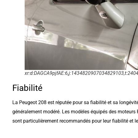
xr:d:DAGCA9pjfAE:6,j:1434820907034829103,t:240
Fiabilité
La Peugeot 208 est réputée pour sa fiabilité et sa longévit
généralement modéré. Les modèles équipés des moteurs P
sont particulièrement recommandés pour leur fiabilité et leu