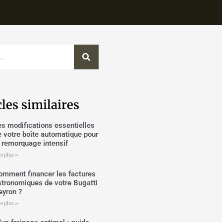
cles similaires
es modifications essentielles
e votre boîte automatique pour
e remorquage intensif
re plus »
omment financer les factures
stronomiques de votre Bugatti
eyron ?
re plus »