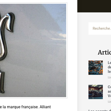
Arti
L
d
l
Li
C
a
V
Li
e la marque française. Alliant