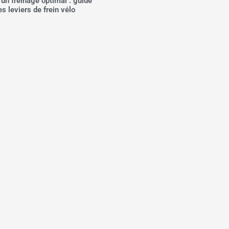
’un freinage optimal : guide
s leviers de frein vélo